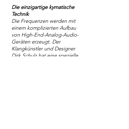
Die einzigartige kymatische
Technik
Die Frequenzen werden mit
einem komplizierten Aufbau
von High-End-Analog-Audio-
Geräten erzeugt. Der
Klangkünstler und Designer
Dirk Schulz hat eine spezielle
Technik entwickelt, um die
Frequenzen auf einzigartige
Weise in eine visuelle
Perspektive zu bringen.
Quality & Shipping
Gedruckt in Deinem Land und
Reklamation & Rückgabe
versendet innerhalb von ca. 7 Tagen.
Moderne rahmenlose