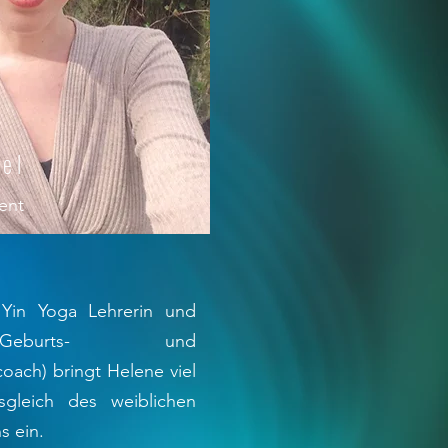
bel
ent
 Yin Yoga Lehrerin und
eburts- und
oach) bringt Helene viel
sgleich des weiblichen
s ein.