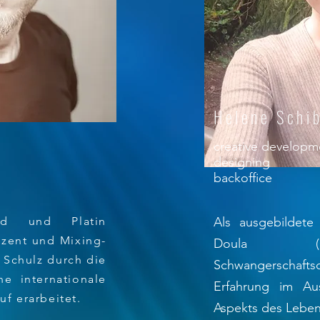
Helene Schi
creative developm
designing
backoffice
d und Platin
Als ausgebildete
zent und Mixing-
Doula (G
k Schulz durch die
Schwangerschaftsc
ne internationale
Erfahrung im Au
uf erarbeitet.
Aspekts des Leben