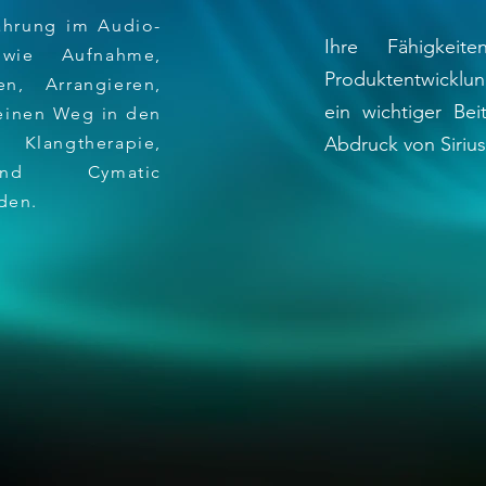
ahrung im Audio-
Ihre Fähigkeit
wie Aufnahme,
Produktentwicklu
n, Arrangieren,
ein wichtiger Be
einen Weg in den
angtherapie,
Abdruck von Sirius
und Cymatic
den.