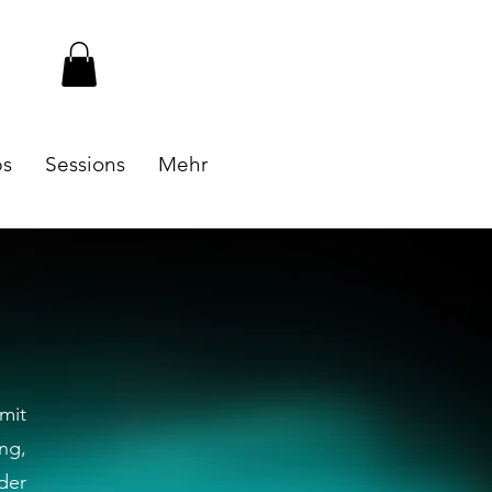
ps
Sessions
Mehr
mit
ng,
der